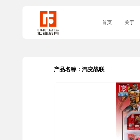
首页
关于
产品名称：汽变战联