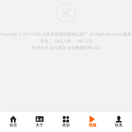
Copyright © 2015-2026 汕头市澄海区源锋玩具厂 All Rights Reserved 版权
所有
访问人数： 140.22万
技术支持 @玩具说
@全网通官网v.4.0
首页
关于
类别
视频
联系