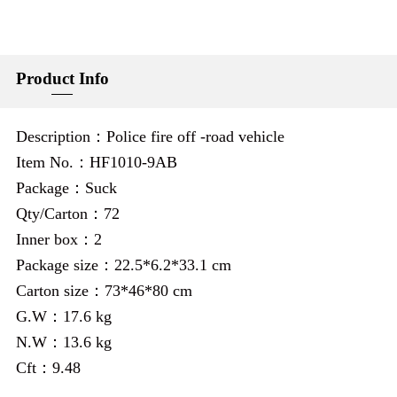
Product Info
Description：Police fire off -road vehicle
Item No.：HF1010-9AB
Package：Suck
Qty/Carton：72
Inner box：2
Package size：22.5*6.2*33.1 cm
Carton size：73*46*80 cm
G.W：17.6 kg
N.W：13.6 kg
Cft：9.48